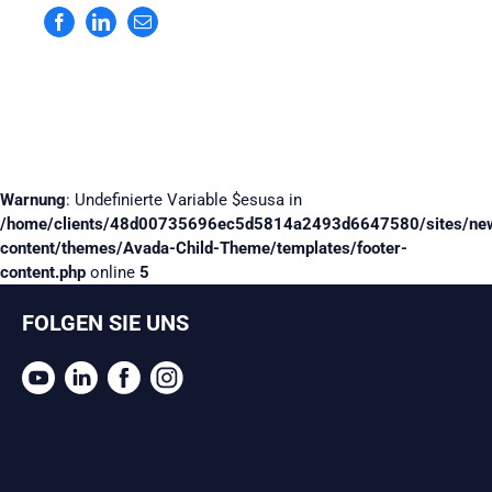
Facebook
LinkedIn
E-
Mail
Warnung
: Undefinierte Variable $esusa in
/home/clients/48d00735696ec5d5814a2493d6647580/sites/ne
content/themes/Avada-Child-Theme/templates/footer-
content.php
online
5
FOLGEN SIE UNS