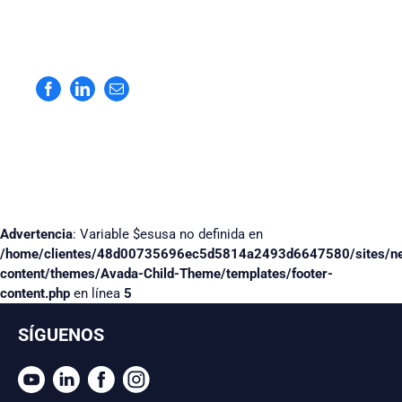
Facebook
LinkedIn
Correo
electrónico
Advertencia
: Variable $esusa no definida en
/home/clientes/48d00735696ec5d5814a2493d6647580/sites/n
content/themes/Avada-Child-Theme/templates/footer-
content.php
en línea
5
SÍGUENOS