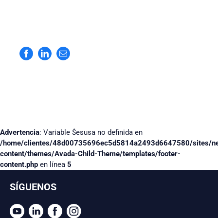
Facebook
LinkedIn
Correo
electrónico
Advertencia
: Variable $esusa no definida en
/home/clientes/48d00735696ec5d5814a2493d6647580/sites/n
content/themes/Avada-Child-Theme/templates/footer-
content.php
en línea
5
SÍGUENOS