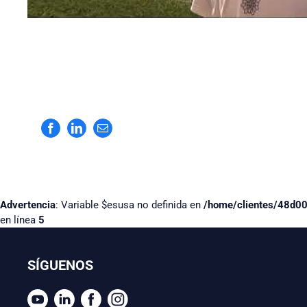
Facebook
LinkedIn
Correo
electrónico
Advertencia
: Variable $esusa no definida en
/home/clientes/48d0
en línea
5
SÍGUENOS