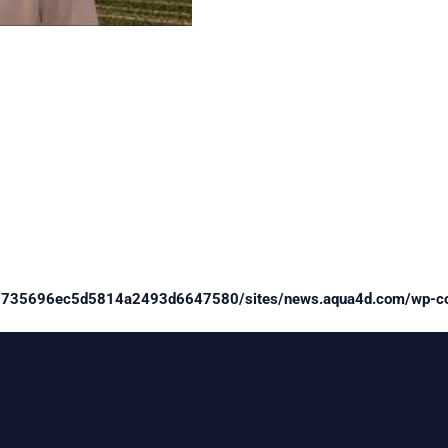
0735696ec5d5814a2493d6647580/sites/news.aqua4d.com/wp-cont