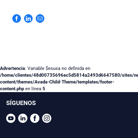
Facebook
LinkedIn
Correo
electrónico
Advertencia
: Variable $esusa no definida en
/home/clientes/48d00735696ec5d5814a2493d6647580/sites/n
content/themes/Avada-Child-Theme/templates/footer-
content.php
en línea
5
SÍGUENOS