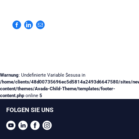
Facebook
LinkedIn
E-
Mail
Warnung
: Undefinierte Variable $esusa in
/home/clients/48d00735696ec5d5814a2493d6647580/sites/ne
content/themes/Avada-Child-Theme/templates/footer-
content.php
online
5
FOLGEN SIE UNS