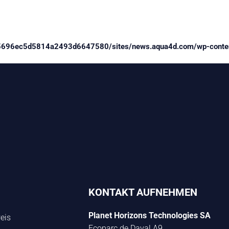
5696ec5d5814a2493d6647580/sites/news.aqua4d.com/wp-content
KONTAKT AUFNEHMEN
Planet Horizons Technologies SA
eis
Ecoparc de Daval A9