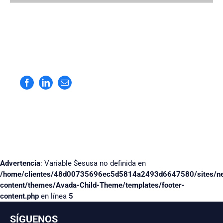
Facebook
LinkedIn
Correo
electrónico
Advertencia
: Variable $esusa no definida en
/home/clientes/48d00735696ec5d5814a2493d6647580/sites/n
content/themes/Avada-Child-Theme/templates/footer-
content.php
en línea
5
SÍGUENOS