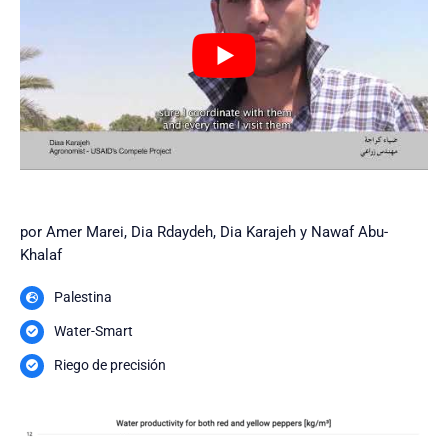
por Amer Marei, Dia Rdaydeh, Dia Karajeh y Nawaf Abu-
Khalaf
Palestina
Water-Smart
Riego de precisión