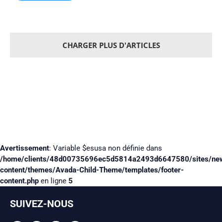
CHARGER PLUS D'ARTICLES
Avertissement
: Variable $esusa non définie dans
/home/clients/48d00735696ec5d5814a2493d6647580/sites/ne
content/themes/Avada-Child-Theme/templates/footer-
content.php
en ligne
5
SUIVEZ-NOUS