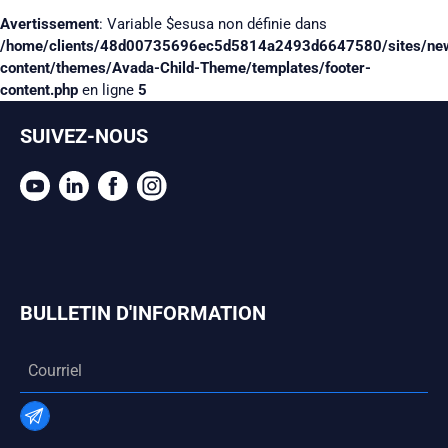
Avertissement
: Variable $esusa non définie dans
/home/clients/48d00735696ec5d5814a2493d6647580/sites/ne
content/themes/Avada-Child-Theme/templates/footer-
content.php
en ligne
5
SUIVEZ-NOUS
BULLETIN D'INFORMATION