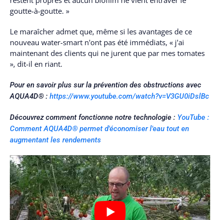
restent propres et aucun biofilm ne vient entraver le
goutte-à-goutte. »
Le maraîcher admet que, même si les avantages de ce
nouveau water-smart n'ont pas été immédiats, « j'ai
maintenant des clients qui ne jurent que par mes tomates
», dit-il en riant.
Pour en savoir plus sur la prévention des obstructions avec
AQUA4D® :
https://www.youtube.com/watch?v=V3GU0iDslBc
Découvrez comment fonctionne notre technologie :
YouTube :
Comment AQUA4D® permet d'économiser l'eau tout en
augmentant les rendements