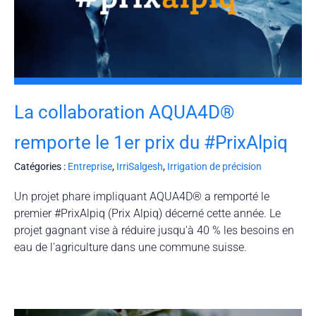
La collaboration AQUA4D®
remporte le 1er prix du #PrixAlpiq
Catégories :
Entreprise
,
IrriSalgesh
,
Irrigation de précision
Un projet phare impliquant AQUA4D® a remporté le
premier #PrixAlpiq (Prix Alpiq) décerné cette année. Le
projet gagnant vise à réduire jusqu'à 40 % les besoins en
eau de l'agriculture dans une commune suisse.