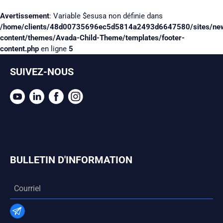
Avertissement
: Variable $esusa non définie dans
/home/clients/48d00735696ec5d5814a2493d6647580/sites/ne
content/themes/Avada-Child-Theme/templates/footer-
content.php
en ligne
5
SUIVEZ-NOUS
BULLETIN D'INFORMATION