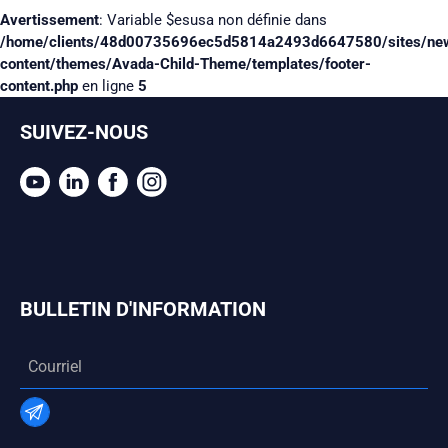
Avertissement
: Variable $esusa non définie dans
/home/clients/48d00735696ec5d5814a2493d6647580/sites/ne
content/themes/Avada-Child-Theme/templates/footer-
content.php
en ligne
5
SUIVEZ-NOUS
BULLETIN D'INFORMATION